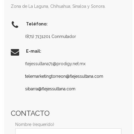
Zona de La Laguna, Chihuahua, Sinaloa y Sonora.
Teléfono:
(871) 7131201 Conmutador
E-mail:
flejessultana71@prodigy.net.mx
telemarketingtorreon@flejessultana.com
sibarra@flejessultana.com
CONTACTO
Nombre (requerido)